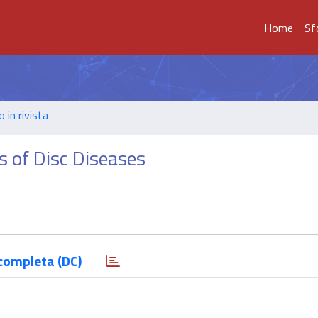
Home
Sf
o in rivista
 of Disc Diseases
completa (DC)