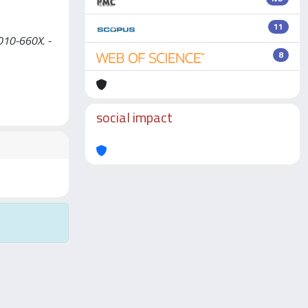
11
1010-660X. -
8
social impact