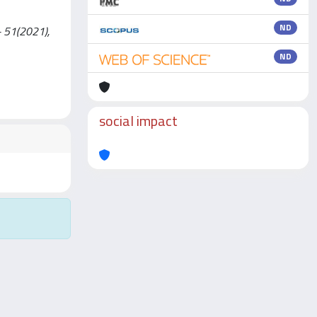
ND
- 51(2021),
ND
social impact