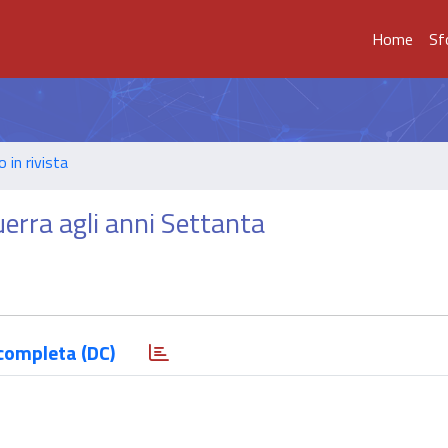
Home
Sf
o in rivista
uerra agli anni Settanta
completa (DC)