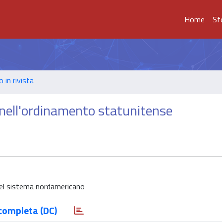
Home
Sf
o in rivista
 nell'ordinamento statunitense
 nel sistema nordamericano
completa (DC)