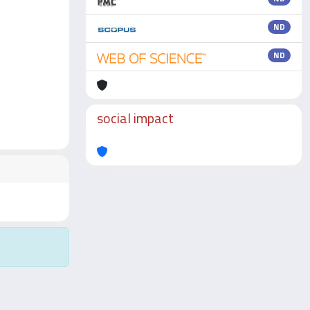
ND
ND
social impact