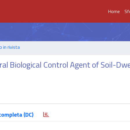
Home
Sf
o in rivista
al Biological Control Agent of Soil-Dwe
completa (DC)