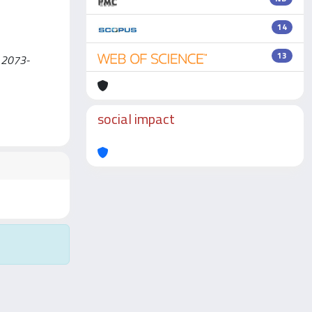
14
13
N 2073-
social impact