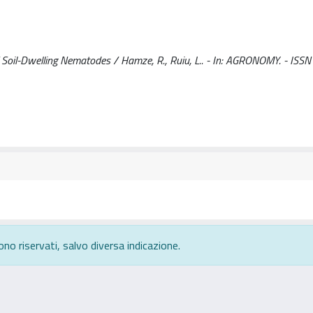
of Soil-Dwelling Nematodes / Hamze, R., Ruiu, L.. - In: AGRONOMY. - ISS
ono riservati, salvo diversa indicazione.