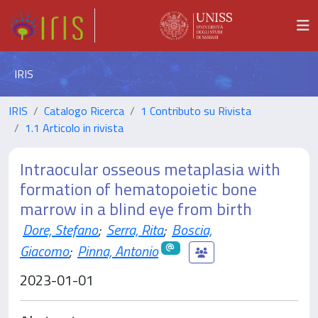
IRIS
IRIS
Catalogo Ricerca
1 Contributo su Rivista
1.1 Articolo in rivista
Intraocular osseous metaplasia with
formation of hematopoietic bone
marrow in a blind eye from birth
Dore, Stefano
;
Serra, Rita
;
Boscia,
Giacomo
;
Pinna, Antonio
2023-01-01