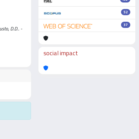
52
37
sto, D.D.. -
social impact