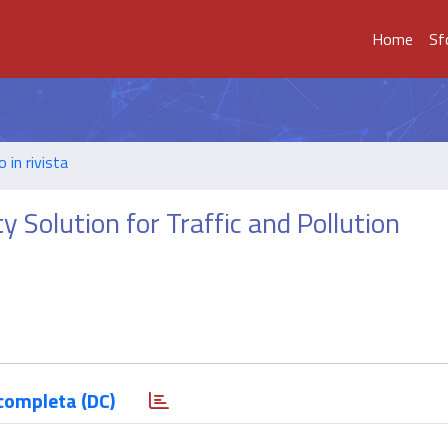
Home
Sf
o in rivista
y Solution for Traffic and Pollution
completa (DC)