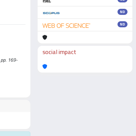
ND
ND
social impact
, pp. 169-