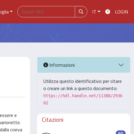
oglia
IT
LOGIN
Informazioni
Utilizza questo identificativo per citare
o creare un link a questo documento:
https://hdl.handle.net/11388/2936
02
 essere e
Citazioni
marionette.
 dalla coeva
ND