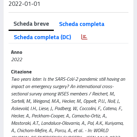
2022-01-01
Scheda breve
Scheda completa
Scheda completa (DC)
Anno
2022
Citazione
Two years later: Is the SARS-CoV-2 pandemic still having an
impact on emergency surgery? An international cross-
sectional survey among WSES members / Reichert, M.,
Sartelli, M., Weigand, M.A., Hecker, M., Oppelt, P.U., Noll, J.,
Askevold, I.H., Liese, J., Padberg, W., Coccolini, F., Catena, F.,
Hecker, A., Peckham-Cooper, A., Camacho-Ortiz, A.,
Mastoraki, A.T., Landaluce-Olavarria, A., Pal, A.K., Kuriyama,
A., Chichom-Mefire, A., Porcu, A., et al.. - In: WORLD