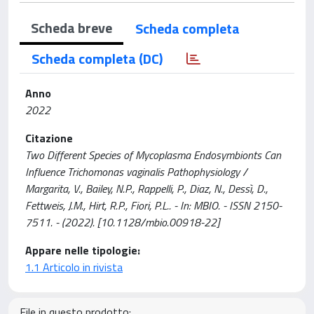
Scheda breve
Scheda completa
Scheda completa (DC)
Anno
2022
Citazione
Two Different Species of Mycoplasma Endosymbionts Can
Influence Trichomonas vaginalis Pathophysiology /
Margarita, V., Bailey, N.P., Rappelli, P., Diaz, N., Dessì, D.,
Fettweis, J.M., Hirt, R.P., Fiori, P.L.. - In: MBIO. - ISSN 2150-
7511. - (2022). [10.1128/mbio.00918-22]
Appare nelle tipologie:
1.1 Articolo in rivista
File in questo prodotto: