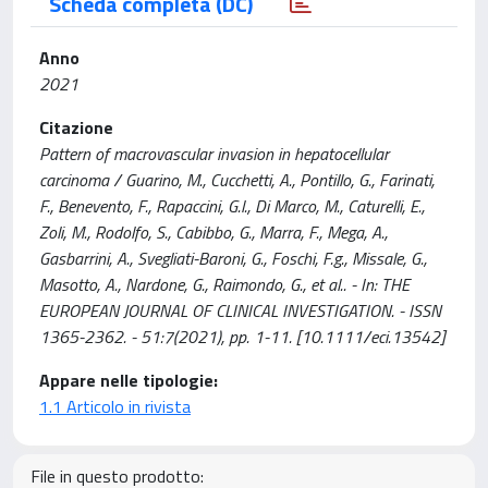
Scheda completa (DC)
Anno
2021
Citazione
Pattern of macrovascular invasion in hepatocellular
carcinoma / Guarino, M., Cucchetti, A., Pontillo, G., Farinati,
F., Benevento, F., Rapaccini, G.l., Di Marco, M., Caturelli, E.,
Zoli, M., Rodolfo, S., Cabibbo, G., Marra, F., Mega, A.,
Gasbarrini, A., Svegliati-Baroni, G., Foschi, F.g., Missale, G.,
Masotto, A., Nardone, G., Raimondo, G., et al.. - In: THE
EUROPEAN JOURNAL OF CLINICAL INVESTIGATION. - ISSN
1365-2362. - 51:7(2021), pp. 1-11. [10.1111/eci.13542]
Appare nelle tipologie:
1.1 Articolo in rivista
File in questo prodotto: