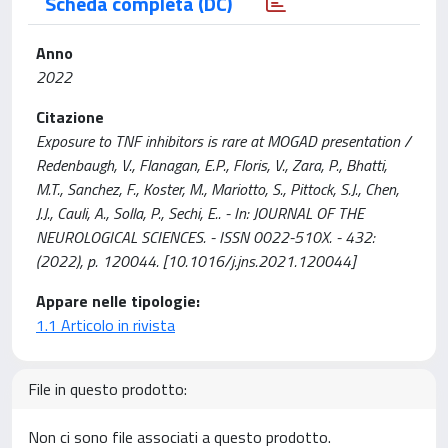
Scheda completa (DC)
Anno
2022
Citazione
Exposure to TNF inhibitors is rare at MOGAD presentation /
Redenbaugh, V., Flanagan, E.P., Floris, V., Zara, P., Bhatti,
M.T., Sanchez, F., Koster, M., Mariotto, S., Pittock, S.J., Chen,
J.J., Cauli, A., Solla, P., Sechi, E.. - In: JOURNAL OF THE
NEUROLOGICAL SCIENCES. - ISSN 0022-510X. - 432:
(2022), p. 120044. [10.1016/j.jns.2021.120044]
Appare nelle tipologie:
1.1 Articolo in rivista
File in questo prodotto:
Non ci sono file associati a questo prodotto.