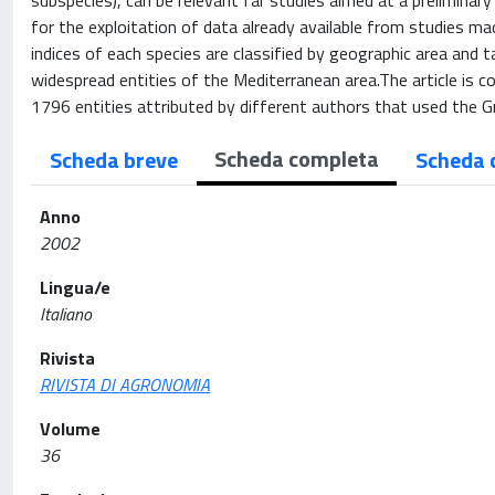
subspecies), can be relevant far studies aimed at a preliminary 
for the exploitation of data already available from studies mad
indices of each species are classified by geographic area an
widespread entities of the Mediterranean area.The article is co
1796 entities attributed by different authors that used the G
Scheda completa
Scheda breve
Scheda 
Anno
2002
Lingua/e
Italiano
Rivista
RIVISTA DI AGRONOMIA
Volume
36