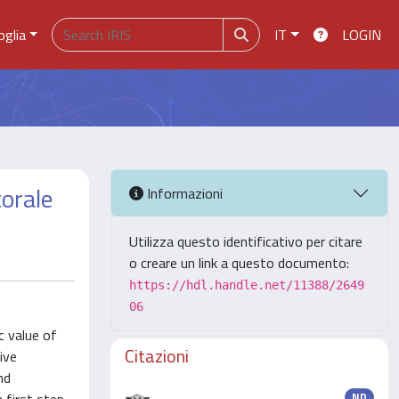
oglia
IT
LOGIN
torale
Informazioni
Utilizza questo identificativo per citare
o creare un link a questo documento:
https://hdl.handle.net/11388/2649
06
c value of
Citazioni
ive
nd
ND