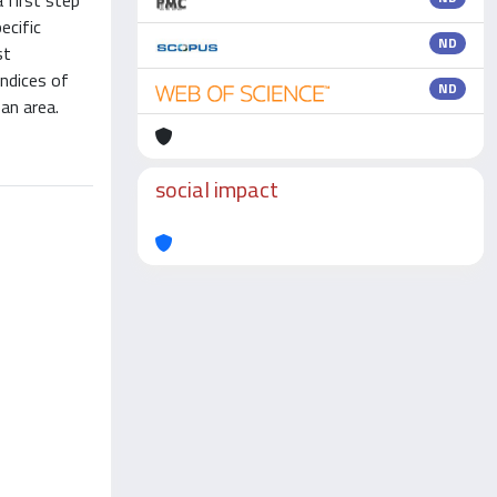
a first step
ecific
ND
st
indices of
ND
an area.
social impact