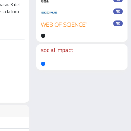
nasn. 3 del
sia la loro
ND
ND
social impact