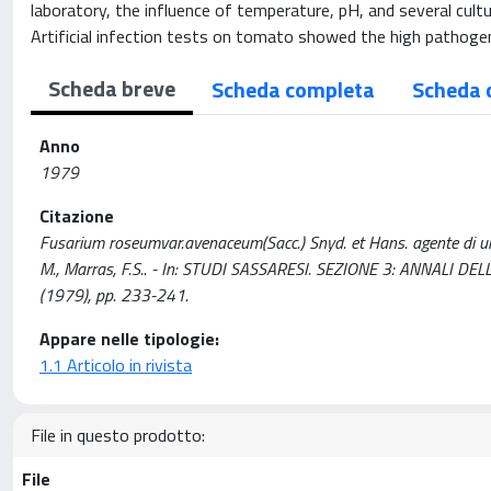
laboratory, the influence of temperature, pH, and several cul
Artificial infection tests on tomato showed the high pathogeni
Scheda breve
Scheda completa
Scheda 
Anno
1979
Citazione
Fusarium roseumvar.avenaceum(Sacc.) Snyd. et Hans. agente di un «
M., Marras, F.S.. - In: STUDI SASSARESI. SEZIONE 3: ANNALI D
(1979), pp. 233-241.
Appare nelle tipologie:
1.1 Articolo in rivista
File in questo prodotto:
File