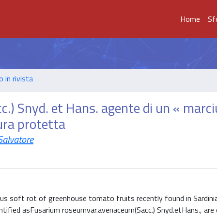
Home
Sf
o in rivista
) Snyd. et Hans. agente di un « marc
ura protetta
Salvatore
s soft rot of greenhouse tomato fruits recently found in Sardinia 
ntified asFusarium roseumvar.avenaceum(Sacc.) Snyd.etHans., are d