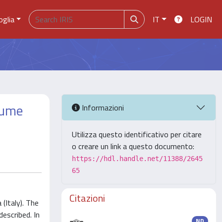
oglia
IT
LOGIN
iume
Informazioni
Utilizza questo identificativo per citare
o creare un link a questo documento:
https://hdl.handle.net/11388/2645
65
Citazioni
(Italy). The
escribed. In
ND