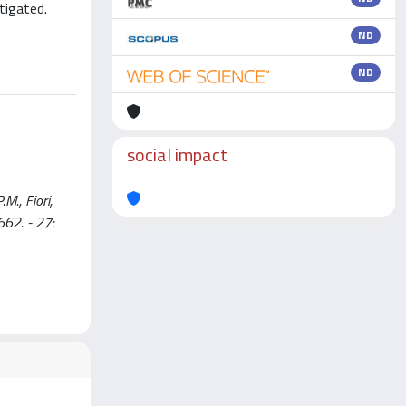
tigated.
ND
ND
social impact
M., Fiori,
62. - 27: