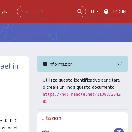
oglia
IT
LOGIN
ae) in
Informazioni
Utilizza questo identificativo per citare
o creare un link a questo documento:
https://hdl.handle.net/11388/2642
85
Citazioni
s R. B. G.
 Cosson et
ND