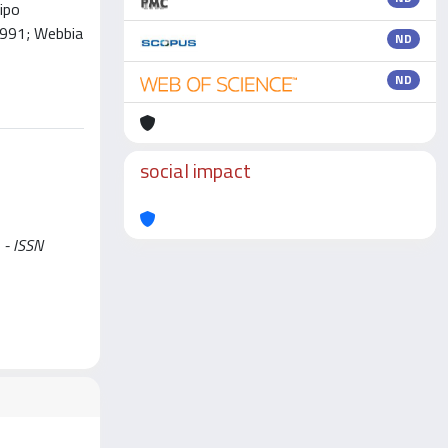
tipo
1991; Webbia
ND
ND
social impact
 - ISSN