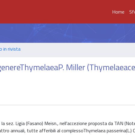
Home
Sf
o in rivista
 genereThymelaeaP. Miller (Thymelaeace
a sez. Ligia (Fasano) Meisn., nell'accezione proposta da TAN (Note
attro annuali, tutte afferibili al complessoThymelaea passerina(L.)