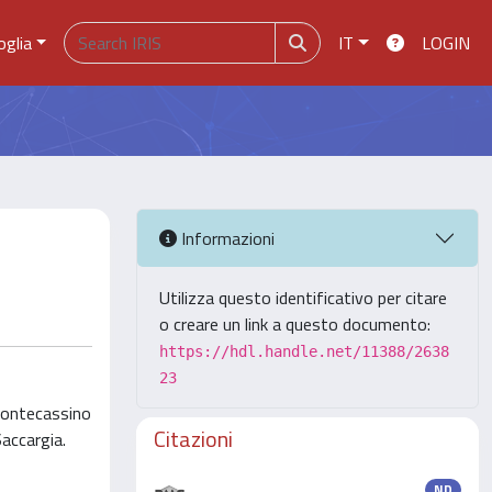
oglia
IT
LOGIN
Informazioni
Utilizza questo identificativo per citare
o creare un link a questo documento:
https://hdl.handle.net/11388/2638
23
 Montecassino
Citazioni
Saccargia.
ND