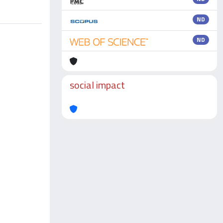
ND
ND
social impact