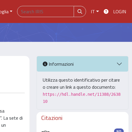
oglia
IT
LOGIN
Informazioni
Utilizza questo identificativo per citare
o creare un link a questo documento:
https://hdl.handle.net/11388/2638
10
esa
Citazioni
. La sete di
è un
ND