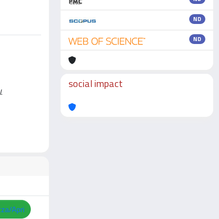
ND
ND
social impact
.
zza/Apri