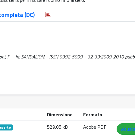
sulla terra per innalzare l'uomo fino al cielo.
completa (DC)
 Meloni, P.. - In: SANDALION. - ISSN 0392-5099. - 32-33:2009-2010 pubbl
Dimensione
Formato
529.05 kB
Adobe PDF
aperto
Visuali