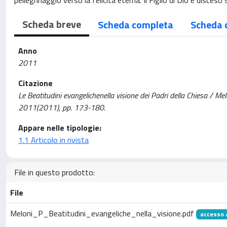
pellegrinaggio verso la felicità eterna. Il Figlio di Dio è disceso 
Scheda breve
Scheda completa
Scheda 
Anno
2011
Citazione
Le Beatitudini evangelichenella visione dei Padri della Chiesa /
2011(2011), pp. 173-180.
Appare nelle tipologie:
1.1 Articolo in rivista
File in questo prodotto:
File
Meloni_P_Beatitudini_evangeliche_nella_visione.pdf
accesso 