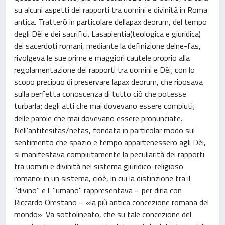
su alcuni aspetti dei rapporti tra uomini e divinità in Roma
antica. Tratterò in particolare dellapax deorum, del tempo
degli Dèi e dei sacrifici. Lasapientia(teologica e giuridica)
dei sacerdoti romani, mediante la definizione delne-fas,
rivolgeva le sue prime e maggiori cautele proprio alla
regolamentazione dei rapporti tra uomini e Dèi; con lo
scopo precipuo di preservare lapax deorum, che riposava
sulla perfetta conoscenza di tutto ciò che potesse
turbarla; degli atti che mai dovevano essere compiuti;
delle parole che mai dovevano essere pronunciate.
Nell'antitesifas/nefas, fondata in particolar modo sul
sentimento che spazio e tempo appartenessero agli Dèi,
si manifestava compiutamente la peculiarità dei rapporti
tra uomini e divinità nel sistema giuridico-religioso
romano: in un sistema, cioè, in cui la distinzione tra il
"divino" e l' "umano" rappresentava – per dirla con
Riccardo Orestano – «la più antica concezione romana del
mondo». Va sottolineato, che su tale concezione del