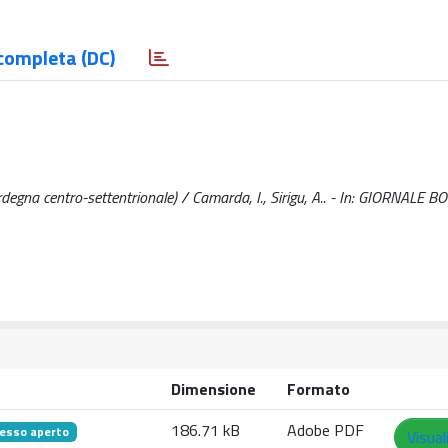
completa (DC)
degna centro-settentrionale) / Camarda, I., Sirigu, A.. - In: GIORNALE 
Dimensione
Formato
186.71 kB
Adobe PDF
esso aperto
Visual