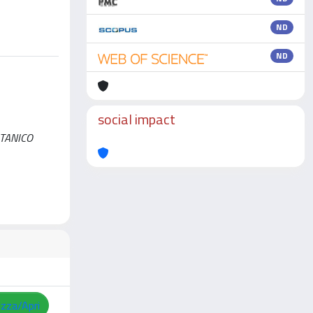
ND
ND
social impact
BOTANICO
izza/Apri