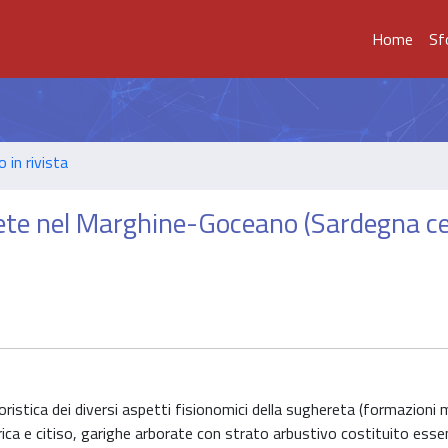
Home
Sf
o in rivista
rete nel Marghine-Goceano (Sardegna c
oristica dei diversi aspetti fisionomici della sughereta (formazioni
rica e citiso, garighe arborate con strato arbustivo costituito ess