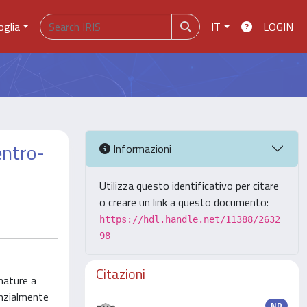
oglia
IT
LOGIN
entro-
Informazioni
Utilizza questo identificativo per citare
o creare un link a questo documento:
https://hdl.handle.net/11388/2632
98
Citazioni
 mature a
enzialmente
ND