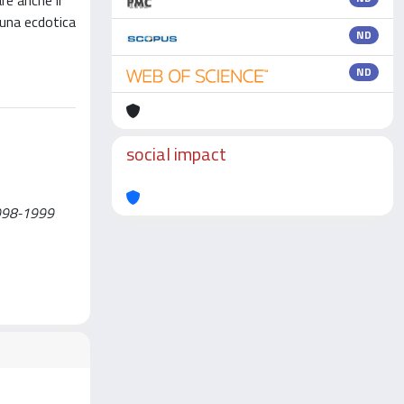
re anche il
cuna ecdotica
ND
ND
social impact
:1998-1999