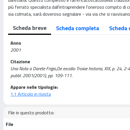
daretiana. Questo complesso e ramificatostatusdella tradizion
più ferrato specialista dall'intraprendere l'oneroso compito di 
sia colmata, sarà doveroso segnalare - via via che si ravvisano 
Scheda breve
Scheda completa
Scheda 
Anno
2001
Citazione
Una Nota a Darete Frigio,De excidio Troiae historia, XIX, p. 24,
pubbl. 2001(2001), pp. 109-111.
Appare nelle tipologie:
1.1 Articolo in rivista
File in questo prodotto:
File