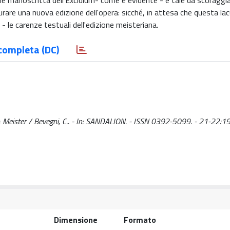
e manoscritta dell'Excidium- come è evidente - è tale da scoraggia
curare una nuova edizione dell'opera: sicché, in attesa che questa la
- le carenze testuali dell'edizione meisteriana.
completa (DC)
 2-4 Meister / Bevegni, C.. - In: SANDALION. - ISSN 0392-5099. - 21-22
Dimensione
Formato