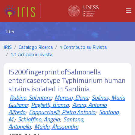
IRIS
IRIS
Catalogo Ricerca
1 Contributo su Rivista
1.1 Articolo in rivista
IS200fingerprint ofSalmonella
entericaserotype Typhimurium human
strains isolated in Sardinia
Rubino, Salvatore
;
Muresu, Elena
;
Solinas, Maria
Giuliana
;
Paglietti, Bianca
;
Azara, Antonio
Alfredo
;
Cappuccinelli, Pietro Antonio
;
Santona,
M.
;
Schiaffino, Angela
;
Santona,
Antonella
;
Maida, Alessandro