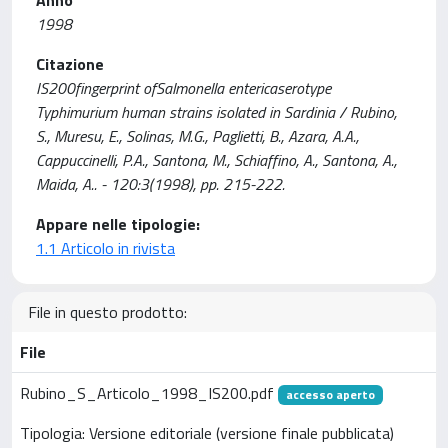
Anno
1998
Citazione
IS200fingerprint ofSalmonella entericaserotype
Typhimurium human strains isolated in Sardinia / Rubino,
S., Muresu, E., Solinas, M.G., Paglietti, B., Azara, A.A.,
Cappuccinelli, P.A., Santona, M., Schiaffino, A., Santona, A.,
Maida, A.. - 120:3(1998), pp. 215-222.
Appare nelle tipologie:
1.1 Articolo in rivista
File in questo prodotto:
File
Rubino_S_Articolo_1998_IS200.pdf
accesso aperto
Tipologia: Versione editoriale (versione finale pubblicata)