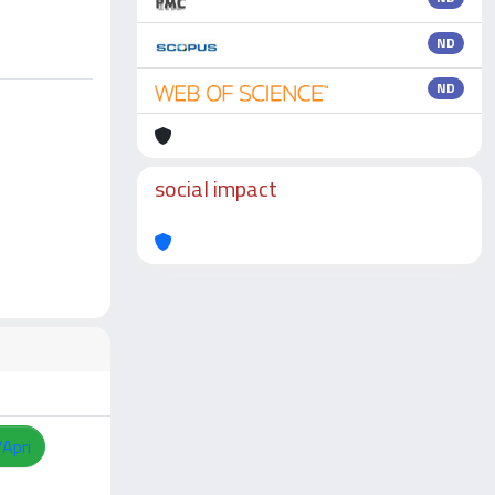
ND
ND
social impact
/Apri