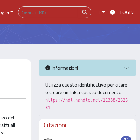
oglia
IT
LOGIN
Informazioni
Utilizza questo identificativo per citare
o creare un link a questo documento:
https://hdl.handle.net/11388/2623
81
tivo del
Citazioni
rattuali
tra
ND