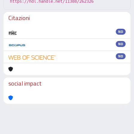
https://hdl.handle.net/11388/262326
Citazioni
ND
ND
ND
social impact
Powered by
IRIS
-
about IRIS
-