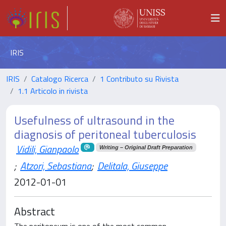
IRIS
IRIS
Catalogo Ricerca
1 Contributo su Rivista
1.1 Articolo in rivista
Usefulness of ultrasound in the
diagnosis of peritoneal tuberculosis
Vidili, Gianpaolo
Writing – Original Draft Preparation
;
Atzori, Sebastiana
;
Delitala, Giuseppe
2012-01-01
Abstract
The peritoneum is one of the most common