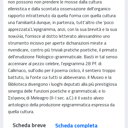
non possono non prendere le mosse dalla cultura
ellenistica e dalla scontata osservazione dell'organico
rapporto intrattenuto da quella forma con quella cultura:
una familiarità dunque, in partenza, tutt'altro che 'poco
apprezzata'.L’epigramma, anzi, con la sua brevità e la sua
ποικιλία, fornisce al dotto letterato alessandrino uno
strumento incisivo per aperte dichiarazioni mirate a
rivendicare, contro più triviali pratiche poetiche, il primato
dell'erudizione filologico-grammaticale. Basti in tal senso
accennare al pezzo celebre, l'epigramma 28 Pf. di
Callimaco, sull'odio per il poema ciclico, il sentiero troppo
battuto, la fonte cui tutti si abbeverano. Il Museo e la
Biblioteca divengono i luoghi deputati alla più prestigiosa
sinergia delle funzioni poetiche e grammaticali; e lo
Στέφανος di Meleagro (II-I sec. a.C.) è il vasto alveo
antologico della produzione epigrammatica espressa da
quella cultura.
Scheda breve
Scheda completa