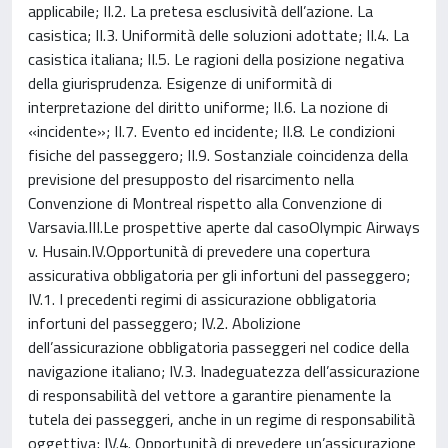
applicabile; II.2. La pretesa esclusività dell’azione. La
casistica; II.3. Uniformità delle soluzioni adottate; II.4. La
casistica italiana; II.5. Le ragioni della posizione negativa
della giurisprudenza. Esigenze di uniformità di
interpretazione del diritto uniforme; II.6. La nozione di
«incidente»; II.7. Evento ed incidente; II.8. Le condizioni
fisiche del passeggero; II.9. Sostanziale coincidenza della
previsione del presupposto del risarcimento nella
Convenzione di Montreal rispetto alla Convenzione di
Varsavia.III.Le prospettive aperte dal casoOlympic Airways
v. Husain.IV.Opportunità di prevedere una copertura
assicurativa obbligatoria per gli infortuni del passeggero;
IV.1. I precedenti regimi di assicurazione obbligatoria
infortuni del passeggero; IV.2. Abolizione
dell’assicurazione obbligatoria passeggeri nel codice della
navigazione italiano; IV.3. Inadeguatezza dell’assicurazione
di responsabilità del vettore a garantire pienamente la
tutela dei passeggeri, anche in un regime di responsabilità
oggettiva; IV.4. Opportunità di prevedere un’assicurazione