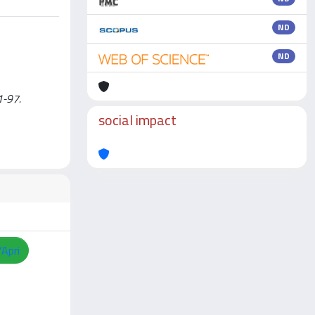
ND
ND
1-97.
social impact
/Apri