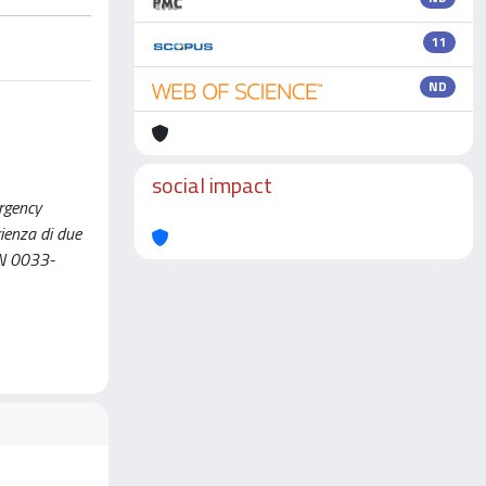
11
ND
social impact
rgency
ienza di due
SSN 0033-