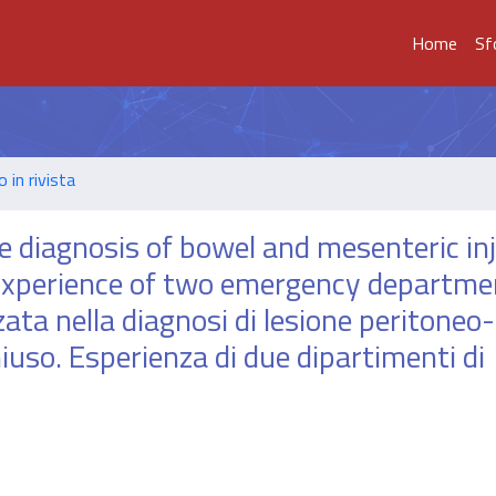
Home
Sf
o in rivista
 diagnosis of bowel and mesenteric in
Experience of two emergency departmen
ta nella diagnosi di lesione peritoneo-
uso. Esperienza di due dipartimenti di