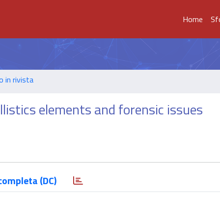
Home
Sf
o in rivista
llistics elements and forensic issues
completa (DC)