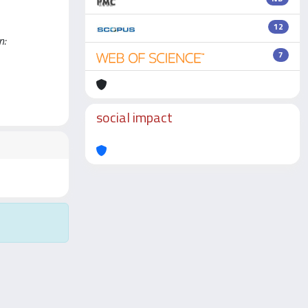
12
n:
7
social impact