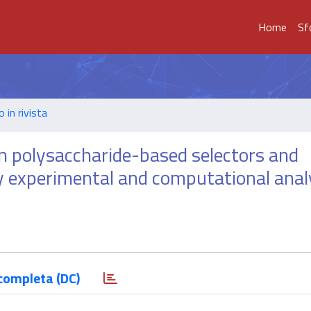
Home
Sf
o in rivista
n polysaccharide-based selectors and
 by experimental and computational anal
completa (DC)