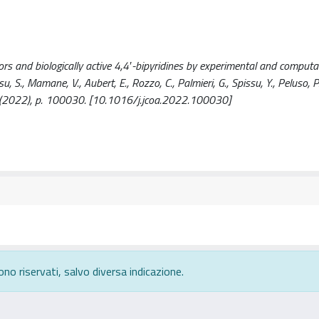
rs and biologically active 4,4′-bipyridines by experimental and computa
u, S., Mamane, V., Aubert, E., Rozzo, C., Palmieri, G., Spissu, Y., Peluso, P..
022), p. 100030. [10.1016/j.jcoa.2022.100030]
ono riservati, salvo diversa indicazione.