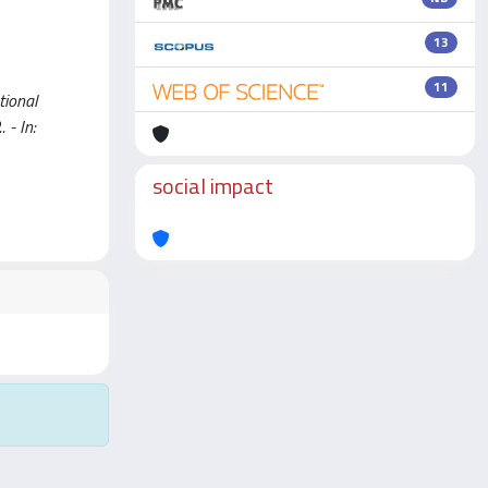
13
11
tional
 - In:
social impact