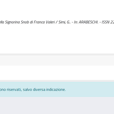
ella Signorina Snob di Franca Valeri / Simi, G.. - In: ARABESCHI. - ISSN 
ono riservati, salvo diversa indicazione.