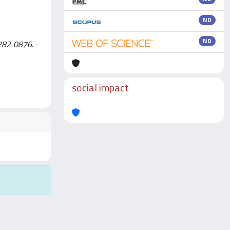
ND
ND
2282-0876. -
social impact