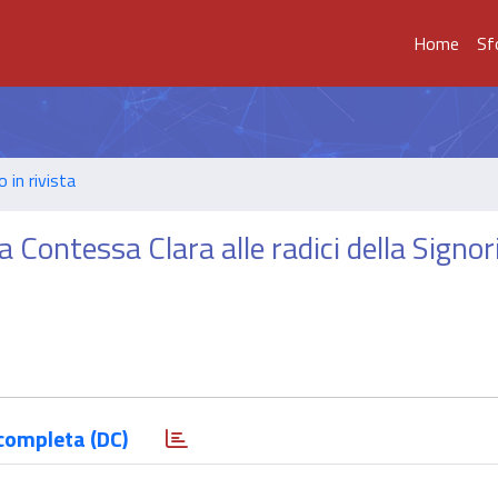
Home
Sf
o in rivista
 Contessa Clara alle radici della Signor
completa (DC)