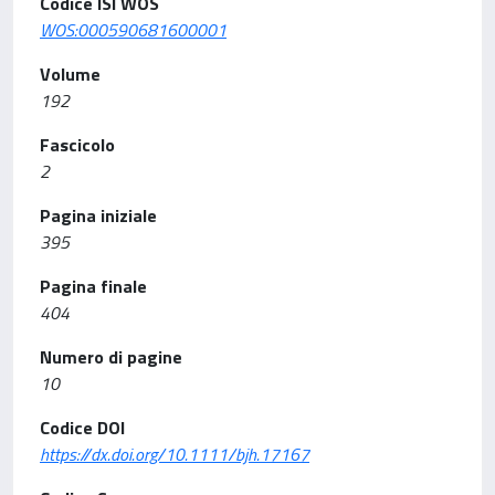
Codice ISI WOS
WOS:000590681600001
Volume
192
Fascicolo
2
Pagina iniziale
395
Pagina finale
404
Numero di pagine
10
Codice DOI
https://dx.doi.org/10.1111/bjh.17167