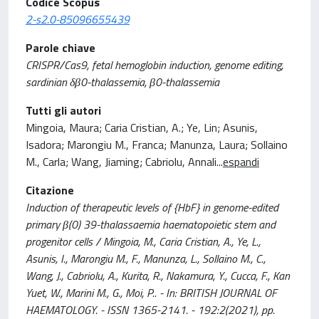
Codice Scopus
2-s2.0-85096655439
Parole chiave
CRISPR/Cas9, fetal hemoglobin induction, genome editing,
sardinian δβ0-thalassemia, β0-thalassemia
Tutti gli autori
Mingoia, Maura; Caria Cristian, A.; Ye, Lin; Asunis,
Isadora; Marongiu M., Franca; Manunza, Laura; Sollaino
M., Carla; Wang, Jiaming; Cabriolu, Annali
...
espandi
Citazione
Induction of therapeutic levels of {HbF} in genome-edited
primary β(0) 39-thalassaemia haematopoietic stem and
progenitor cells / Mingoia, M., Caria Cristian, A., Ye, L.,
Asunis, I., Marongiu M., F., Manunza, L., Sollaino M., C.,
Wang, J., Cabriolu, A., Kurita, R., Nakamura, Y., Cucca, F., Kan
Yuet, W., Marini M., G., Moi, P.. - In: BRITISH JOURNAL OF
HAEMATOLOGY. - ISSN 1365-2141. - 192:2(2021), pp.