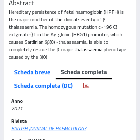
Abstract
Hereditary persistence of fetal haemoglobin (HPFH) is
the major modifier of the clinical severity of β-
thalassaemia. The homozygous mutation c.-196 C{
extgreater}T in the Aγ-globin (HBG1) promoter, which
causes Sardinian δβ(0) -thalassaemia, is able to
completely rescue the β-major thalassaemia phenotype
caused by the β(0)
Scheda completa
Scheda breve
Scheda completa (DC)
Anno
2021
Rivista
BRITISH JOURNAL OF HAEMATOLOGY