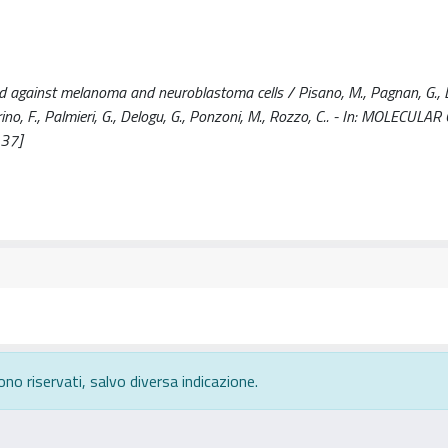
 against melanoma and neuroblastoma cells / Pisano, M., Pagnan, G., De
astorino, F., Palmieri, G., Delogu, G., Ponzoni, M., Rozzo, C.. - In: MOLECULA
137]
ono riservati, salvo diversa indicazione.