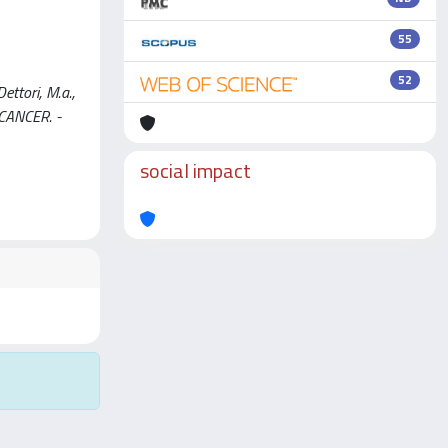
55
52
ttori, M.a.,
R CANCER. -
social impact