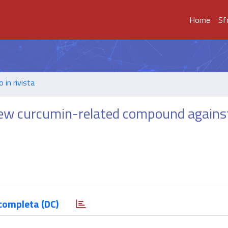
Home
Sf
o in rivista
new curcumin-related compound agains
completa (DC)