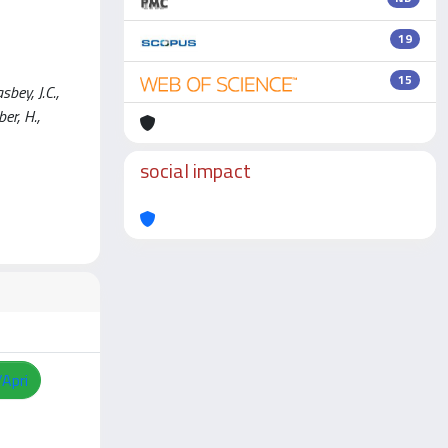
19
15
bey, J.C.,
er, H.,
social impact
/Apri