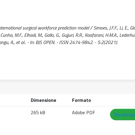
tional surgical workforce prediction model / Simoes, J.F.F., Li, E., Glas
Cunha, M.F., Elhadi, M., Gallo, G., Gujjuri, R.R., Kaafarani, H.M.A., Lederhub
hangu, A., et al.. - In: BJS OPEN. - ISSN 2474-9842. - 5:2(2021).
Dimensione
Formato
265 kB
Adobe PDF
Visualizza