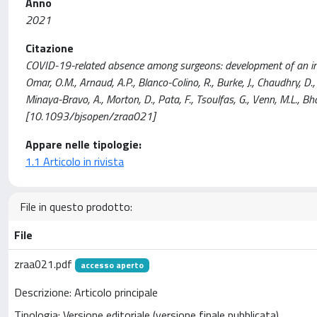
Anno
2021
Citazione
COVID-19-related absence among surgeons: development of an interna
Omar, O.M., Arnaud, A.P., Blanco-Colino, R., Burke, J., Chaudhry, D., 
Minaya-Bravo, A., Morton, D., Pata, F., Tsoulfas, G., Venn, M.L., B
[10.1093/bjsopen/zraa021]
Appare nelle tipologie:
1.1 Articolo in rivista
File in questo prodotto:
File
zraa021.pdf
accesso aperto
Descrizione: Articolo principale
Tipologia: Versione editoriale (versione finale pubblicata)