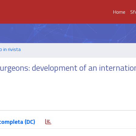
Home
Sf
o in rivista
rgeons: development of an internatio
completa (DC)