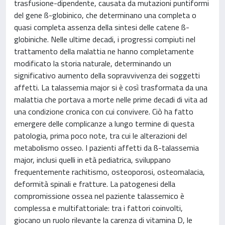
trasfusione-dipendente, causata da mutazioni puntiformi
del gene ß-globinico, che determinano una completa o
quasi completa assenza della sintesi delle catene ß-
globiniche. Nelle ultime decadi, i progressi compiuti nel
trattamento della malattia ne hanno completamente
modificato la storia naturale, determinando un
significativo aumento della sopravvivenza dei soggetti
affetti. La talassemia major si è così trasformata da una
malattia che portava a morte nelle prime decadi di vita ad
una condizione cronica con cui convivere. Ciò ha fatto
emergere delle complicanze a lungo termine di questa
patologia, prima poco note, tra cui le alterazioni del
metabolismo osseo. I pazienti affetti da ß-talassemia
major, inclusi quelli in età pediatrica, sviluppano
frequentemente rachitismo, osteoporosi, osteomalacia,
deformità spinali e fratture. La patogenesi della
compromissione ossea nel paziente talassemico è
complessa e multifattoriale: tra i fattori coinvolti,
giocano un ruolo rilevante la carenza di vitamina D, le