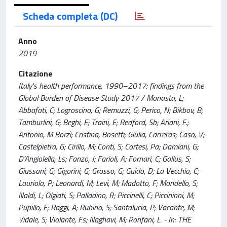
Scheda completa (DC)
Anno
2019
Citazione
Italy's health performance, 1990–2017: findings from the
Global Burden of Disease Study 2017 / Monasta, L;
Abbafati, C; Logroscino, G; Remuzzi, G; Perico, N; Bikbov, B;
Tamburlini, G; Beghi, E; Traini, E; Redford, Sb; Ariani, F.;
Antonio, M Borzì; Cristina, Bosetti; Giulia, Carreras; Caso, V;
Castelpietra, G; Cirillo, M; Conti, S; Cortesi, Pa; Damiani, G;
D’Angiolella, Ls; Fanzo, J; Farioli, A; Fornari, C; Gallus, S;
Giussani, G; Gigorini, G; Grosso, G; Guido, D; La Vecchia, C;
Lauriola, P; Leonardi, M; Levi, M; Madotto, F; Mondello, S;
Naldi, L; Olgiati, S; Palladino, R; Piccinelli, C; Piccininni, M;
Pupillo, E; Raggi, A; Rubino, S; Santalucia, P; Vacante, M;
Vidale, S; Violante, Fs; Naghavi, M; Ronfani, L. - In: THE