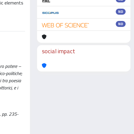
hic elements
ND
ND
social impact
oro potere –
co-politiche;
i tra poesia
torici, e i
, pp. 235-