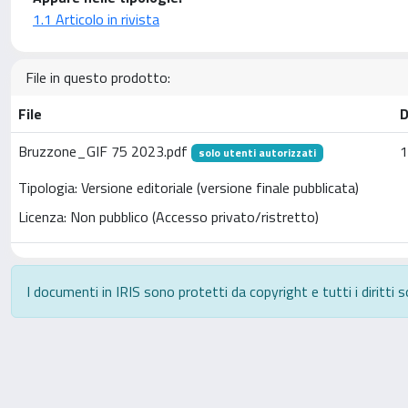
1.1 Articolo in rivista
File in questo prodotto:
File
D
Bruzzone_GIF 75 2023.pdf
1
solo utenti autorizzati
Tipologia: Versione editoriale (versione finale pubblicata)
Licenza: Non pubblico (Accesso privato/ristretto)
I documenti in IRIS sono protetti da copyright e tutti i diritti s
Powered by
IRIS
-
about IRIS
-
Utilizzo dei cookie
-
P