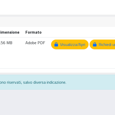
imensione
Formato
.56 MB
Adobe PDF
Visualizza/Apri
Richiedi u
ono riservati, salvo diversa indicazione.
rivacy