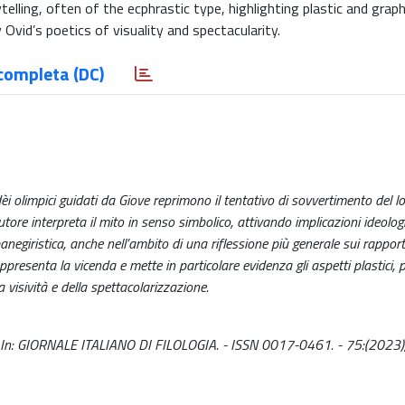
elling, often of the ecphrastic type, highlighting plastic and grap
 Ovid’s poetics of visuality and spectacularity.
completa (DC)
dèi olimpici guidati da Giove reprimono il tentativo di sovvertimento del l
re interpreta il mito in senso simbolico, attivando implicazioni ideologi
negiristica, anche nell’ambito di una riflessione più generale sui rapport
presenta la vicenda e mette in particolare evidenza gli aspetti plastici, pit
a visività e della spettacolarizzazione.
. - In: GIORNALE ITALIANO DI FILOLOGIA. - ISSN 0017-0461. - 75:(2023)