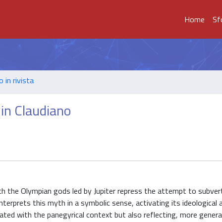
Home
Sf
o in rivista
 in Claudiano
h the Olympian gods led by Jupiter repress the attempt to subvert
terprets this myth in a symbolic sense, activating its ideological a
ated with the panegyrical context but also reflecting, more general