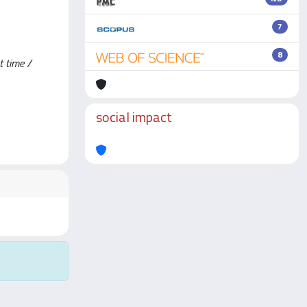
7
8
t time /
social impact