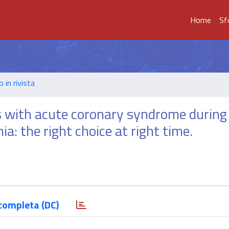
Home
Sf
o in rivista
ts with acute coronary syndrome during
: the right choice at right time.
completa (DC)