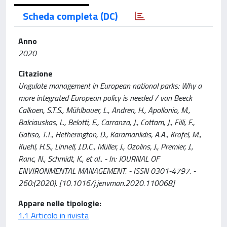
Scheda completa (DC)
Anno
2020
Citazione
Ungulate management in European national parks: Why a
more integrated European policy is needed / van Beeck
Calkoen, S.T.S., Mühlbauer, L., Andren, H., Apollonio, M.,
Balciauskas, L., Belotti, E., Carranza, J., Cottam, J., Filli, F.,
Gatiso, T.T., Hetherington, D., Karamanlidis, A.A., Krofel, M.,
Kuehl, H.S., Linnell, J.D.C., Müller, J., Ozolins, J., Premier, J.,
Ranc, N., Schmidt, K., et al.. - In: JOURNAL OF
ENVIRONMENTAL MANAGEMENT. - ISSN 0301-4797. -
260:(2020). [10.1016/j.jenvman.2020.110068]
Appare nelle tipologie:
1.1 Articolo in rivista