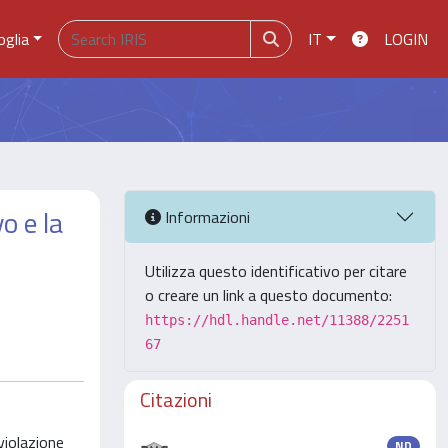
oglia
IT
LOGIN
o e la
Informazioni
Utilizza questo identificativo per citare
o creare un link a questo documento:
https://hdl.handle.net/11388/2251
67
Citazioni
violazione
ND