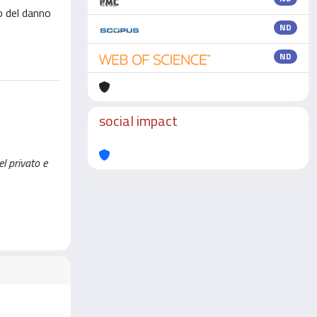
o del danno
ND
ND
social impact
el privato e