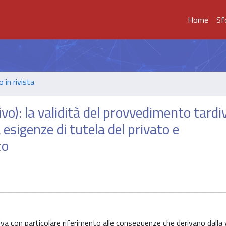
Home
Sf
o in rivista
vo): la validità del provvedimento tardiv
a esigenze di tutela del privato e
co
iva con particolare riferimento alle conseguenze che derivano dalla 