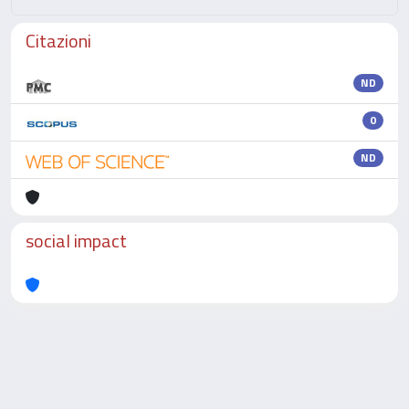
Citazioni
ND
0
ND
social impact
Powered by
IRIS
-
about IRIS
-