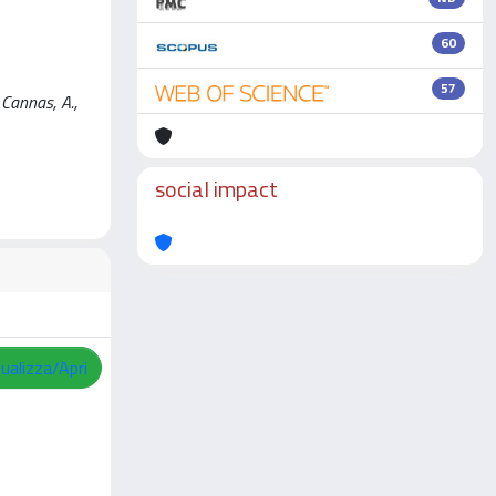
60
57
 Cannas, A.,
social impact
sualizza/Apri