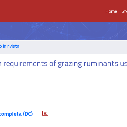
Home
Sf
o in rivista
 requirements of grazing ruminants u
completa (DC)