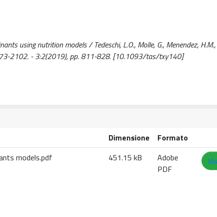
ts using nutrition models / Tedeschi, L.O., Molle, G., Menendez, H.M.,
573-2102. - 3:2(2019), pp. 811-828. [10.1093/tas/txy140]
Dimensione
Formato
nants models.pdf
451.15 kB
Adobe
Vi
PDF