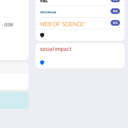
ND
ND
. - ISSN
social impact