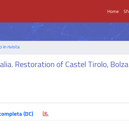
Home
Sf
o in rivista
alia. Restoration of Castel Tirolo, Bolz
completa (DC)