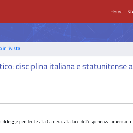
Home
Sf
o in rivista
ico: disciplina italiana e statunitense a
o di legge pendente alla Camera, alla luce dell'esperienza americana