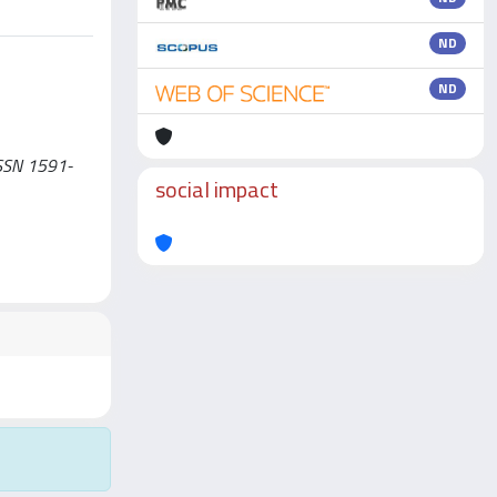
ND
ND
 ISSN 1591-
social impact