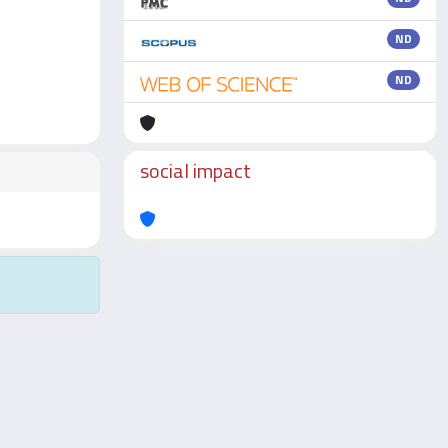
ND
ND
social impact