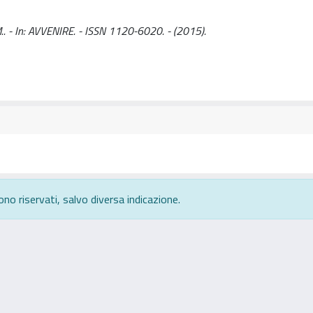
 M.. - In: AVVENIRE. - ISSN 1120-6020. - (2015).
ono riservati, salvo diversa indicazione.