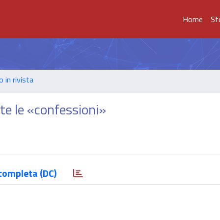
Home
Sf
o in rivista
tte le «confessioni»
completa (DC)