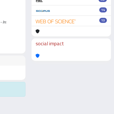
14
13
- In:
social impact