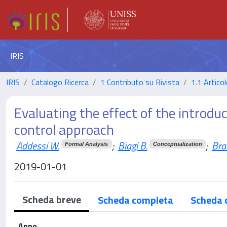
IRIS
IRIS
Catalogo Ricerca
1 Contributo su Rivista
1.1 Articol
Evaluating the effect of the introduc
control approach
Addessi W.
;
Biagi B.
;
Bra
Formal Analysis
Conceptualization
2019-01-01
Scheda breve
Scheda completa
Scheda 
Anno