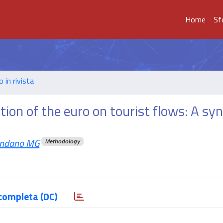
Home
Sf
o in rivista
tion of the euro on tourist flows: A sy
ndano MG
Methodology
completa (DC)