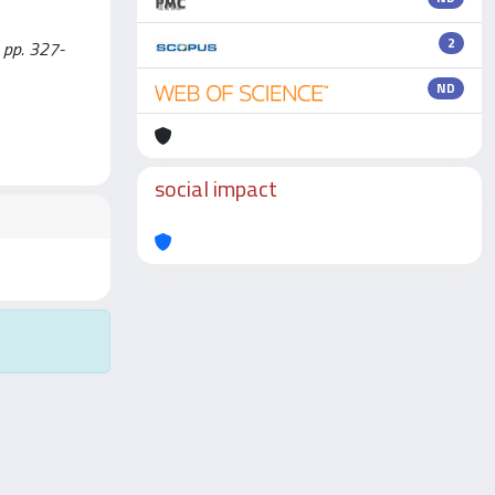
2
 pp. 327-
ND
social impact