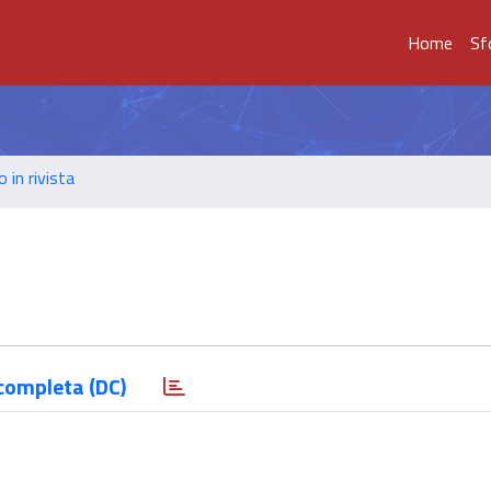
Home
Sf
o in rivista
completa (DC)