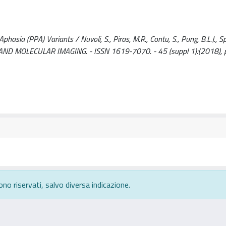
sia (PPA) Variants / Nuvoli, S., Piras, M.R., Contu, S., Pung, B.L.J., Sp
ND MOLECULAR IMAGING. - ISSN 1619-7070. - 45 (suppl 1):(2018), 
ono riservati, salvo diversa indicazione.