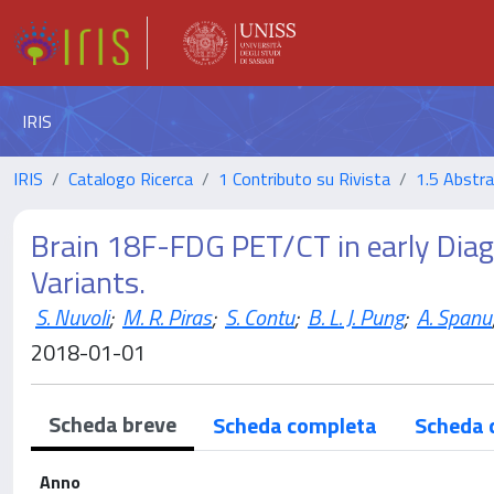
IRIS
IRIS
Catalogo Ricerca
1 Contributo su Rivista
1.5 Abstrac
Brain 18F-FDG PET/CT in early Diag
Variants.
S. Nuvoli
;
M. R. Piras
;
S. Contu
;
B. L. J. Pung
;
A. Spanu
2018-01-01
Scheda breve
Scheda completa
Scheda 
Anno