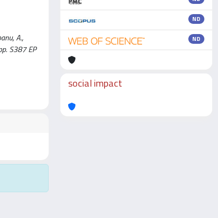
ND
anu, A.,
ND
pp. S387 EP
social impact