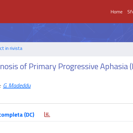
Home
Sf
t in rivista
nosis of Primary Progressive Aphasia 
;
G. Madeddu
completa (DC)