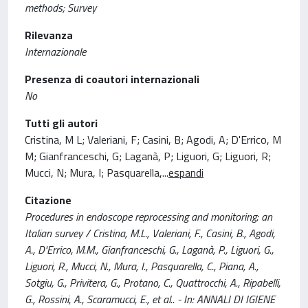
methods; Survey
Rilevanza
Internazionale
Presenza di coautori internazionali
No
Tutti gli autori
Cristina, M L; Valeriani, F; Casini, B; Agodi, A; D'Errico, M
M; Gianfranceschi, G; Laganà, P; Liguori, G; Liguori, R;
Mucci, N; Mura, I; Pasquarella,
...
espandi
Citazione
Procedures in endoscope reprocessing and monitoring: an
Italian survey / Cristina, M.L., Valeriani, F., Casini, B., Agodi,
A., D'Errico, M.M., Gianfranceschi, G., Laganà, P., Liguori, G.,
Liguori, R., Mucci, N., Mura, I., Pasquarella, C., Piana, A.,
Sotgiu, G., Privitera, G., Protano, C., Quattrocchi, A., Ripabelli,
G., Rossini, A., Scaramucci, E., et al.. - In: ANNALI DI IGIENE