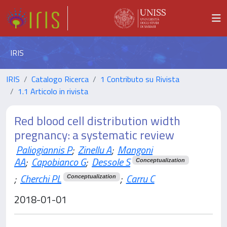
IRIS
IRIS
Catalogo Ricerca
1 Contributo su Rivista
1.1 Articolo in rivista
Red blood cell distribution width
pregnancy: a systematic review
Paliogiannis P
;
Zinellu A
;
Mangoni
AA
;
Capobianco G
;
Dessole S
Conceptualization
;
Cherchi PL
;
Carru C
Conceptualization
2018-01-01